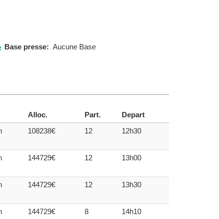
Base presse:
Aucune Base
Alloc.
Part.
Depart
m
108238€
12
12h30
m
144729€
12
13h00
m
144729€
12
13h30
m
144729€
8
14h10