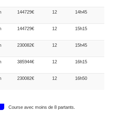
m
144729€
12
14h45
m
144729€
12
15h15
m
230082€
12
15h45
m
385944€
12
16h15
m
230082€
12
16h50
Course avec moins de 8 partants.