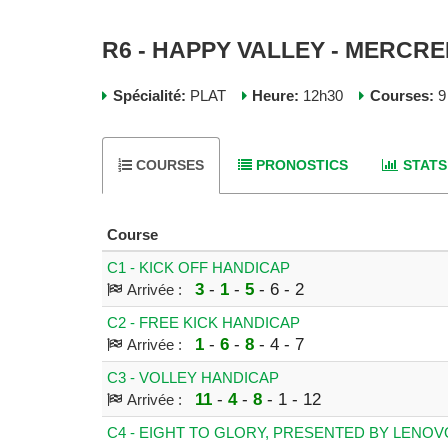
R6 - HAPPY VALLEY - MERCRED
Spécialité:
PLAT
Heure:
12h30
Courses:
9
COURSES
PRONOSTICS
STATS
Course
C1 - KICK OFF HANDICAP
3
-
1
-
5
- 6 - 2
Arrivée :
C2 - FREE KICK HANDICAP
1
-
6
-
8
- 4 - 7
Arrivée :
C3 - VOLLEY HANDICAP
11
-
4
-
8
- 1 - 12
Arrivée :
C4 - EIGHT TO GLORY, PRESENTED BY LENOV