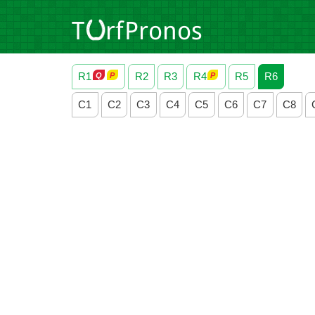
R1
R2
R3
R4
R5
R6
C1
C2
C3
C4
C5
C6
C7
C8