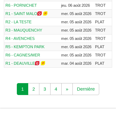
R6 - PORNICHET
jeu. 06 août 2026
TROT
R1 - SAINT MALO
mer. 05 août 2026
TROT
R2 - LA TESTE
mer. 05 août 2026
PLAT
R3 - MAUQUENCHY
mer. 05 août 2026
TROT
R4 - AVENCHES
mer. 05 août 2026
TROT
R5 - KEMPTON PARK
mer. 05 août 2026
PLAT
R6 - CAGNES/MER
mer. 05 août 2026
TROT
R1 - DEAUVILLE
mar. 04 août 2026
PLAT
1
2
3
4
»
Dernière