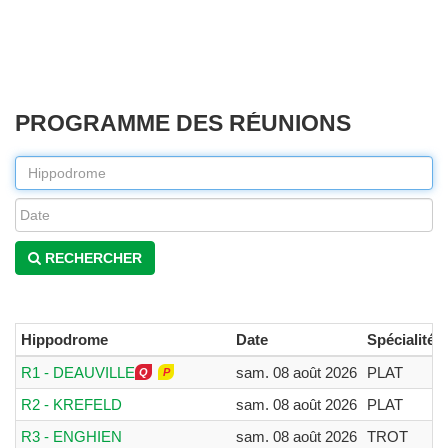
PROGRAMME DES RÉUNIONS
RECHERCHER
Hippodrome
Date
Spécialité
R1 - DEAUVILLE
sam. 08 août 2026
PLAT
R2 - KREFELD
sam. 08 août 2026
PLAT
R3 - ENGHIEN
sam. 08 août 2026
TROT