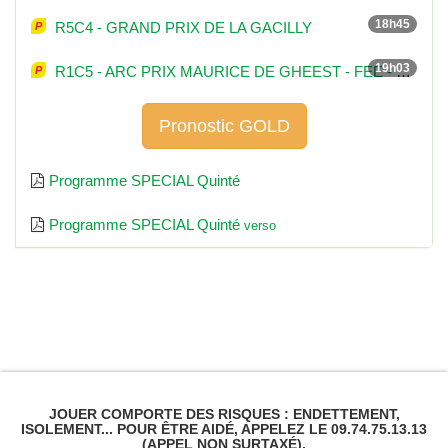
18h45
R5C4 - GRAND PRIX DE LA GACILLY
19h03
R1C5 - ARC PRIX MAURICE DE GHEEST - FEE - EN MEMOIRE DE LOUIS ROMANET
Pronostic GOLD
Programme SPECIAL Quinté
Programme SPECIAL Quinté
verso
JOUER COMPORTE DES RISQUES : ENDETTEMENT,
ISOLEMENT... POUR ÊTRE AIDÉ, APPELEZ LE 09.74.75.13.13
(APPEL NON SURTAXÉ).