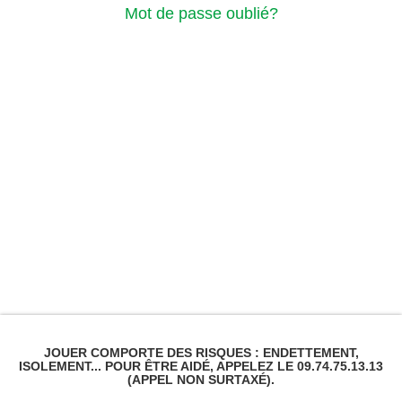
Mot de passe oublié?
JOUER COMPORTE DES RISQUES : ENDETTEMENT,
ISOLEMENT... POUR ÊTRE AIDÉ, APPELEZ LE 09.74.75.13.13
(APPEL NON SURTAXÉ).