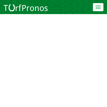
Toggl
navig