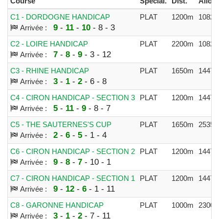
Course
Spécial.
Dist.
Alloc.
C1 - DORDOGNE HANDICAP
PLAT
1200m
10823
9
-
11
-
10
- 8 - 3
Arrivée :
C2 - LOIRE HANDICAP
PLAT
2200m
10823
7
-
8
-
9
- 3 - 12
Arrivée :
C3 - RHINE HANDICAP
PLAT
1650m
14472
3
-
1
-
2
- 6 - 8
Arrivée :
C4 - CIRON HANDICAP - SECTION 3
PLAT
1200m
14472
5
-
11
-
9
- 8 - 7
Arrivée :
C5 - THE SAUTERNES'S CUP
PLAT
1650m
25358
2
-
6
-
5
- 1 - 4
Arrivée :
C6 - CIRON HANDICAP - SECTION 2
PLAT
1200m
14472
9
-
8
-
7
- 10 - 1
Arrivée :
C7 - CIRON HANDICAP - SECTION 1
PLAT
1200m
14472
9
-
12
-
6
- 1 - 11
Arrivée :
C8 - GARONNE HANDICAP
PLAT
1000m
23008
3
-
1
-
2
- 7 - 11
Arrivée :