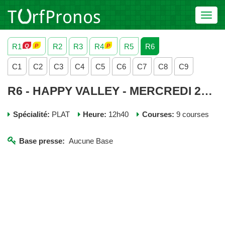
Toggl
navig
R1
R2
R3
R4
R5
R6
C1
C2
C3
C4
C5
C6
C7
C8
C9
R6 - HAPPY VALLEY - MERCREDI 27 MAI 2026
Spécialité:
PLAT
Heure:
12h40
Courses:
9 courses
Base presse:
Aucune Base