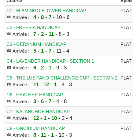
Course
Spécial
C1 - FLAMINGO FLOWER HANDICAP
PLAT
4
-
8
-
7
- 10 - 6
Arrivée :
C2 - FREESIA HANDICAP
PLAT
7
-
2
-
11
- 8 - 3
Arrivée :
C3 - GERANIUM HANDICAP
PLAT
5
-
1
-
7
- 11 - 4
Arrivée :
C4 - LAVENDER HANDICAP - SECTION 1
PLAT
6
-
2
-
1
- 9 - 3
Arrivée :
C5 - THE LUSITANO CHALLENGE CUP - SECTION 2
PLAT
11
-
12
-
1
- 8 - 3
Arrivée :
C6 - HEATHER HANDICAP
PLAT
3
-
6
-
7
- 4 - 8
Arrivée :
C7 - KALANCHOE HANDICAP
PLAT
12
-
1
-
10
- 2 - 4
Arrivée :
C8 - ONCIDIUM HANDICAP
PLAT
8
-
11
-
1
- 10 - 3
Arrivée :