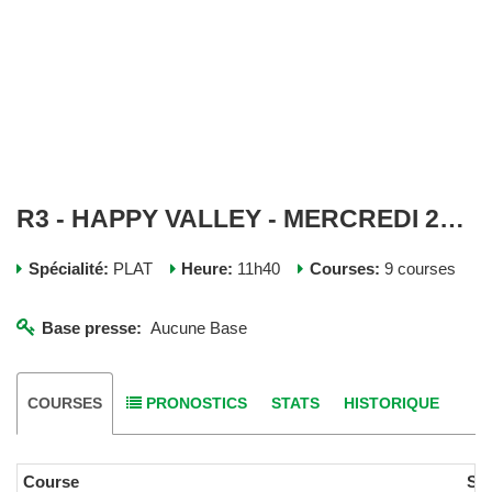
R3 - HAPPY VALLEY - MERCREDI 25 FEVRIER 2026
Spécialité:
PLAT
Heure:
11h40
Courses:
9 courses
Base presse:
Aucune Base
COURSES
PRONOSTICS
STATS
HISTORIQUE
Course
Spé