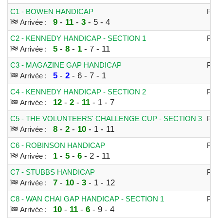
C1 - BOWEN HANDICAP
PL
9
-
11
-
3
- 5 - 4
Arrivée :
C2 - KENNEDY HANDICAP - SECTION 1
PL
5
-
8
-
1
- 7 - 11
Arrivée :
C3 - MAGAZINE GAP HANDICAP
PL
5
-
2
- 6 - 7 - 1
Arrivée :
C4 - KENNEDY HANDICAP - SECTION 2
PL
12
-
2
-
11
- 1 - 7
Arrivée :
C5 - THE VOLUNTEERS' CHALLENGE CUP - SECTION 3
PL
8
-
2
-
10
- 1 - 11
Arrivée :
C6 - ROBINSON HANDICAP
PL
1
-
5
-
6
- 2 - 11
Arrivée :
C7 - STUBBS HANDICAP
PL
7
-
10
-
3
- 1 - 12
Arrivée :
C8 - WAN CHAI GAP HANDICAP - SECTION 1
PL
10
-
11
-
6
- 9 - 4
Arrivée :