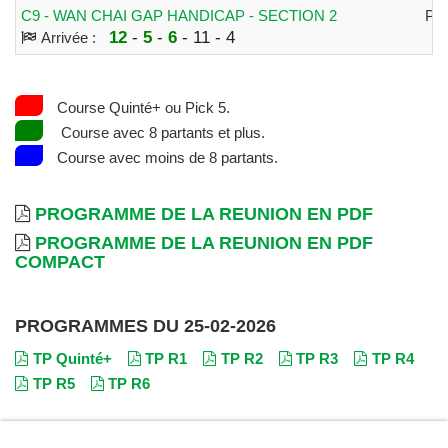
C9 - WAN CHAI GAP HANDICAP - SECTION 2
PL
12
-
5
-
6
- 11 - 4
Arrivée :
Course Quinté+ ou Pick 5.
Course avec 8 partants et plus.
Course avec moins de 8 partants.
PROGRAMME DE LA REUNION EN PDF
PROGRAMME DE LA REUNION EN PDF
COMPACT
PROGRAMMES DU 25-02-2026
TP Quinté+
TP R1
TP R2
TP R3
TP R4
TP R5
TP R6