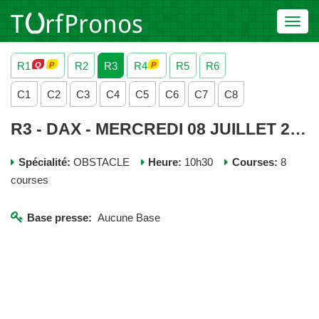
Toggl
navig
R1
R2
R3
R4
R5
R6
C1
C2
C3
C4
C5
C6
C7
C8
R3 - DAX - MERCREDI 08 JUILLET 2026
Spécialité:
OBSTACLE
Heure:
10h30
Courses:
8
courses
Base presse:
Aucune Base