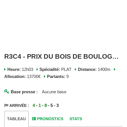
R3C4 - PRIX DU BOIS DE BOULOGNE - MERCREDI 08 JUILLET 2026
Heure:
12h03
Spécialité:
PLAT
Distance:
1400m
Allocation:
13700€
Partants:
9
Base presse :
Aucune base
4
-
1
-
8
- 5 - 3
ARRIVÉE :
TABLEAU
PRONOSTICS
STATS