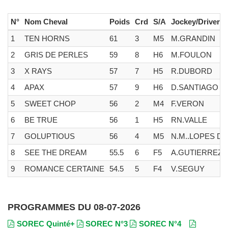
N°
Nom Cheval
Poids
Crd
S/A
Jockey/Driver
1
TEN HORNS
61
3
M5
M.GRANDIN
2
GRIS DE PERLES
59
8
H6
M.FOULON
3
X RAYS
57
7
H5
R.DUBORD
4
APAX
57
9
H6
D.SANTIAGO
5
SWEET CHOP
56
2
M4
F.VERON
6
BE TRUE
56
1
H5
RN.VALLE
7
GOLUPTIOUS
56
4
M5
N.M..LOPES D
8
SEE THE DREAM
55.5
6
F5
A.GUTIERREZ 
9
ROMANCE CERTAINE
54.5
5
F4
V.SEGUY
PROGRAMMES DU 08-07-2026
SOREC Quinté+
SOREC N°3
SOREC N°4