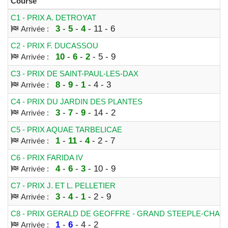
Course
C1 - PRIX A. DETROYAT
3
-
5
-
4
- 11 - 6
Arrivée :
C2 - PRIX F. DUCASSOU
10
-
6
-
2
- 5 - 9
Arrivée :
C3 - PRIX DE SAINT-PAUL-LES-DAX
8
-
9
-
1
- 4 - 3
Arrivée :
C4 - PRIX DU JARDIN DES PLANTES
3
-
7
-
9
- 14 - 2
Arrivée :
C5 - PRIX AQUAE TARBELICAE
1
-
11
-
4
- 2 - 7
Arrivée :
C6 - PRIX FARIDA IV
4
-
6
-
3
- 10 - 9
Arrivée :
C7 - PRIX J. ET L. PELLETIER
3
-
4
-
1
- 2 - 9
Arrivée :
C8 - PRIX GERALD DE GEOFFRE - GRAND STEEPLE-CHAS
1
-
6
- 4 - 2
Arrivée :