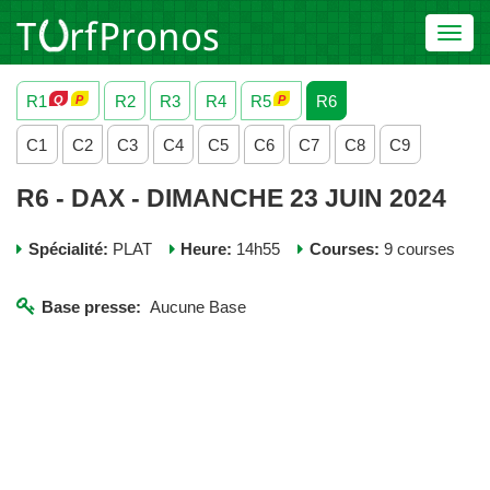
Toggl
navig
R1
R2
R3
R4
R5
R6
C1
C2
C3
C4
C5
C6
C7
C8
C9
R6 - DAX - DIMANCHE 23 JUIN 2024
Spécialité:
PLAT
Heure:
14h55
Courses:
9 courses
Base presse:
Aucune Base