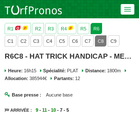
Toggl
navig
R1
R2
R3
R4
R5
R6
C1
C2
C3
C4
C5
C6
C7
C8
C9
R6C8 - HAT TRICK HANDICAP - MERCREDI 08 JUILLET 2026
Heure:
16h15
Spécialité:
PLAT
Distance:
1800m
Allocation:
385944€
Partants:
12
Base presse :
Aucune base
9
-
11
-
10
- 7 - 5
ARRIVÉE :