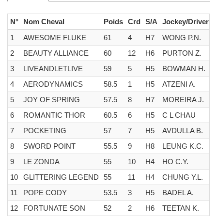
N°
Nom Cheval
Poids
Crd
S/A
Jockey/Driver
1
AWESOME FLUKE
61
4
H7
WONG P.N.
Y
2
BEAUTY ALLIANCE
60
12
H6
PURTON Z.
S
3
LIVEANDLETLIVE
59
5
H5
BOWMAN H.
4
AERODYNAMICS
58.5
1
H5
ATZENI A.
5
JOY OF SPRING
57.5
8
H7
MOREIRA J.
6
ROMANTIC THOR
60.5
6
H5
C L CHAU
7
POCKETING
57
7
H5
AVDULLA B.
8
SWORD POINT
55.5
9
H8
LEUNG K.C.
9
LE ZONDA
55
10
H4
HO C.Y.
10
GLITTERING LEGEND
55
11
H4
CHUNG Y.L.
11
POPE CODY
53.5
3
H5
BADEL A.
12
FORTUNATE SON
52
2
H6
TEETAN K.