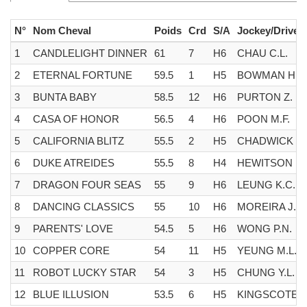
N°
Nom Cheval
Poids
Crd
S/A
Jockey/Driver
1
CANDLELIGHT DINNER
61
7
H6
CHAU C.L.
2
ETERNAL FORTUNE
59.5
1
H5
BOWMAN H.
3
BUNTA BABY
58.5
12
H6
PURTON Z.
4
CASA OF HONOR
56.5
4
H6
POON M.F.
5
CALIFORNIA BLITZ
55.5
2
H5
CHADWICK M
6
DUKE ATREIDES
55.5
8
H4
HEWITSON L.
7
DRAGON FOUR SEAS
55
9
H6
LEUNG K.C.
8
DANCING CLASSICS
55
10
H6
MOREIRA J.
9
PARENTS' LOVE
54.5
5
H6
WONG P.N.
10
COPPER CORE
54
11
H5
YEUNG M.L.
11
ROBOT LUCKY STAR
54
3
H5
CHUNG Y.L.
12
BLUE ILLUSION
53.5
6
H5
KINGSCOTE R