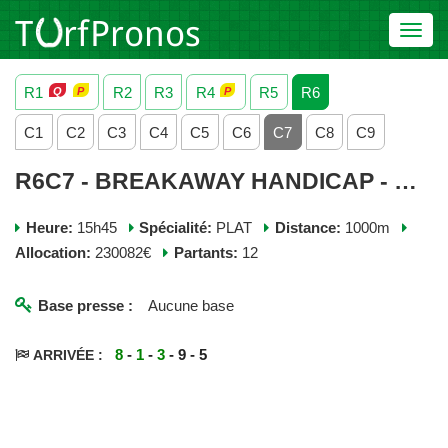
Toggl
navig
R1
R2
R3
R4
R5
R6
C1
C2
C3
C4
C5
C6
C7
C8
C9
R6C7 - BREAKAWAY HANDICAP - MERCREDI 08 JUILLET 2026
Heure:
15h45
Spécialité:
PLAT
Distance:
1000m
Allocation:
230082€
Partants:
12
Base presse :
Aucune base
8
-
1
-
3
- 9 - 5
ARRIVÉE :