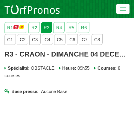
Toggl
navig
R1
R2
R3
R4
R5
R6
C1
C2
C3
C4
C5
C6
C7
C8
R3 - CRAON - DIMANCHE 04 DECEMBRE 2022
Spécialité:
OBSTACLE
Heure:
09h55
Courses:
8
courses
Base presse:
Aucune Base