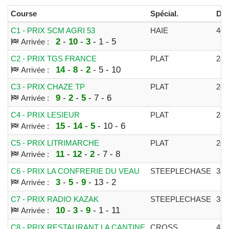
Course
Spécial.
Dis
C1 - PRIX SCM AGRI 53
HAIE
40
2
-
10
-
3
- 1 - 5
Arrivée :
C2 - PRIX TGS FRANCE
PLAT
24
14
-
8
-
2
- 5 - 10
Arrivée :
C3 - PRIX CHAZE TP
PLAT
24
9
-
2
-
5
- 7 - 6
Arrivée :
C4 - PRIX LESIEUR
PLAT
24
15
-
14
-
5
- 10 - 6
Arrivée :
C5 - PRIX LITRIMARCHE
PLAT
24
11
-
12
-
2
- 7 - 8
Arrivée :
C6 - PRIX LA CONFRERIE DU VEAU
STEEPLECHASE
38
3
-
5
-
9
- 13 - 2
Arrivée :
C7 - PRIX RADIO KAZAK
STEEPLECHASE
38
10
-
3
-
9
- 1 - 11
Arrivée :
C8 - PRIX RESTAURANT LA CANTINE
CROSS
49