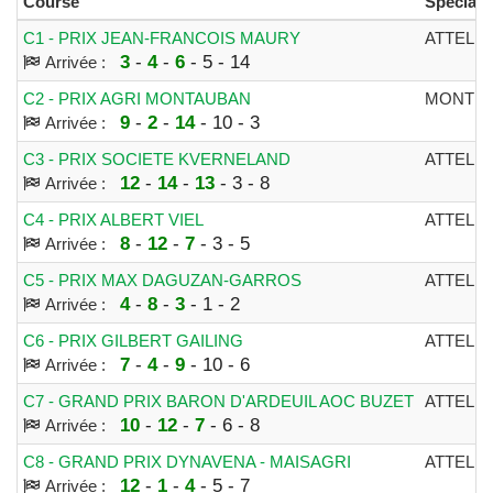
Course
Spécial.
C1 - PRIX JEAN-FRANCOIS MAURY
ATTELE
3
-
4
-
6
- 5 - 14
Arrivée :
C2 - PRIX AGRI MONTAUBAN
MONTE
9
-
2
-
14
- 10 - 3
Arrivée :
C3 - PRIX SOCIETE KVERNELAND
ATTELE
12
-
14
-
13
- 3 - 8
Arrivée :
C4 - PRIX ALBERT VIEL
ATTELE
8
-
12
-
7
- 3 - 5
Arrivée :
C5 - PRIX MAX DAGUZAN-GARROS
ATTELE
4
-
8
-
3
- 1 - 2
Arrivée :
C6 - PRIX GILBERT GAILING
ATTELE
7
-
4
-
9
- 10 - 6
Arrivée :
C7 - GRAND PRIX BARON D'ARDEUIL AOC BUZET
ATTELE
10
-
12
-
7
- 6 - 8
Arrivée :
C8 - GRAND PRIX DYNAVENA - MAISAGRI
ATTELE
12
-
1
-
4
- 5 - 7
Arrivée :