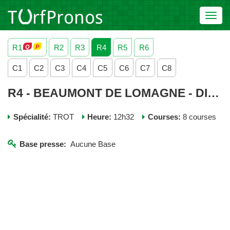
Toggl
navig
R1
R2
R3
R4
R5
R6
C1
C2
C3
C4
C5
C6
C7
C8
R4 - BEAUMONT DE LOMAGNE - DIMANCHE 04 DECEMBRE 2022
Spécialité:
TROT
Heure:
12h32
Courses:
8 courses
Base presse:
Aucune Base