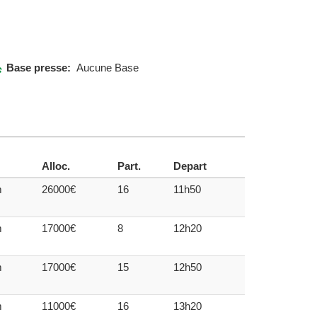
Base presse:
Aucune Base
Alloc.
Part.
Depart
m
26000€
16
11h50
m
17000€
8
12h20
m
17000€
15
12h50
m
11000€
16
13h20