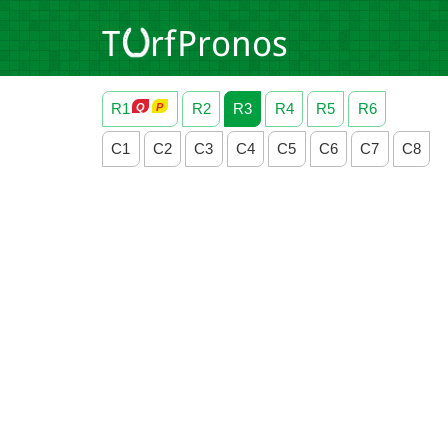
R1
R2
R3
R4
R5
R6
C1
C2
C3
C4
C5
C6
C7
C8