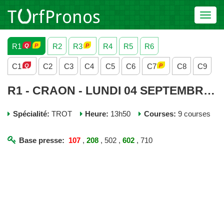
Toggl
navig
R1
R2
R3
R4
R5
R6
C1
C2
C3
C4
C5
C6
C7
C8
C9
R1 - CRAON - LUNDI 04 SEPTEMBRE 2023
Spécialité:
TROT
Heure:
13h50
Courses:
9 courses
Base presse:
107
,
208
, 502 ,
602
, 710