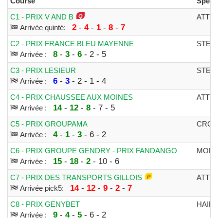
Course
Spécia
C1 - PRIX V AND B
ATTE
2
-
4
-
1
-
8
-
7
Arrivée quinté:
C2 - PRIX FRANCE BLEU MAYENNE
STEE
8
-
3
-
6
- 2 - 5
Arrivée :
C3 - PRIX LESIEUR
STEE
6
-
3
- 2 - 1 - 4
Arrivée :
C4 - PRIX CHAUSSEE AUX MOINES
ATTE
14
-
12
-
8
- 7 - 5
Arrivée :
C5 - PRIX GROUPAMA
CROS
4
-
1
-
3
- 6 - 2
Arrivée :
C6 - PRIX GROUPE GENDRY - PRIX FANDANGO
MONT
15
-
18
-
2
- 10 - 6
Arrivée :
C7 - PRIX DES TRANSPORTS GILLOIS
ATTE
14
-
12
-
9
-
2
-
7
Arrivée pick5:
C8 - PRIX GENYBET
HAIE
9
-
4
-
5
- 6 - 2
Arrivée :