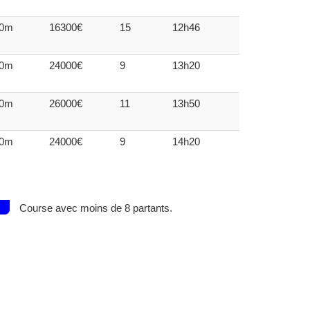
00m
16300€
15
12h46
00m
24000€
9
13h20
00m
26000€
11
13h50
00m
24000€
9
14h20
Course avec moins de 8 partants.