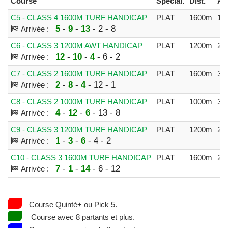
Course
Spécial.
Dist.
All
C5 - CLASS 4 1600M TURF HANDICAP
PLAT
1600m
14
5
-
9
-
13
- 2 - 8
Arrivée :
C6 - CLASS 3 1200M AWT HANDICAP
PLAT
1200m
23
12
-
10
-
4
- 6 - 2
Arrivée :
C7 - CLASS 2 1600M TURF HANDICAP
PLAT
1600m
38
2
-
8
-
4
- 12 - 1
Arrivée :
C8 - CLASS 2 1000M TURF HANDICAP
PLAT
1000m
35
4
-
12
-
6
- 13 - 8
Arrivée :
C9 - CLASS 3 1200M TURF HANDICAP
PLAT
1200m
23
1
-
3
-
6
- 4 - 2
Arrivée :
C10 - CLASS 3 1600M TURF HANDICAP
PLAT
1600m
25
7
-
1
-
14
- 6 - 12
Arrivée :
Course Quinté+ ou Pick 5.
Course avec 8 partants et plus.