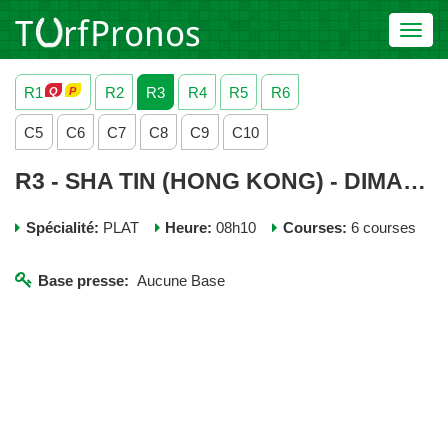
Toggl
navig
R1
R2
R3
R4
R5
R6
C5
C6
C7
C8
C9
C10
R3 - SHA TIN (HONG KONG) - DIMANCHE 30 NOVEMBRE 2025
Spécialité:
PLAT
Heure:
08h10
Courses:
6 courses
Base presse:
Aucune Base