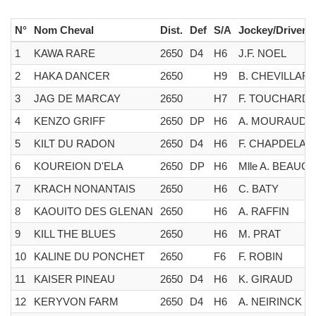
N°
Nom Cheval
Dist.
Def
S/A
Jockey/Driver
1
KAWA RARE
2650
D4
H6
J.F. NOEL
2
HAKA DANCER
2650
H9
B. CHEVILLAR
3
JAG DE MARCAY
2650
H7
F. TOUCHARD
4
KENZO GRIFF
2650
DP
H6
A. MOURAUD
5
KILT DU RADON
2650
D4
H6
F. CHAPDELAI
6
KOUREION D'ELA
2650
DP
H6
Mlle A. BEAUC
7
KRACH NONANTAIS
2650
H6
C. BATY
8
KAOUITO DES GLENAN
2650
H6
A. RAFFIN
9
KILL THE BLUES
2650
H6
M. PRAT
10
KALINE DU PONCHET
2650
F6
F. ROBIN
11
KAISER PINEAU
2650
D4
H6
K. GIRAUD
12
KERYVON FARM
2650
D4
H6
A. NEIRINCK