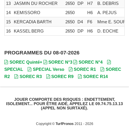
13
JASMIN DU ROCHER
2650
DP
H7
B. DEBRIS
14
KEMISSORO
2650
H6
A. PEJUS
15
KERCADIA BARTH
2650
D4
F6
Mme E. SOURI
16
KASSEL BERG
2650
DP
H6
D. EOCHE
PROGRAMMES DU 08-07-2026
SOREC Quinté+
SOREC N°3
SOREC N°4
SPECIAL
SPECIAL Verso
SOREC R1
SOREC
R2
SOREC R3
SOREC R9
SOREC R14
JOUER COMPORTE DES RISQUES : ENDETTEMENT,
ISOLEMENT... POUR ÊTRE AIDÉ, APPELEZ LE 09.74.75.13.13
(APPEL NON SURTAXÉ).
Copyright ©
TurfPronos
2011 - 2026