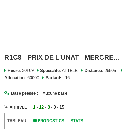
R1C8 - PRIX DE L'UNAT - MERCREDI 08 JUILLET 2026
Heure:
20h09
Spécialité:
ATTELE
Distance:
2650m
Allocation:
6000€
Partants:
16
Base presse :
Aucune base
1
-
12
-
8
- 9 - 15
ARRIVÉE :
TABLEAU
PRONOSTICS
STATS