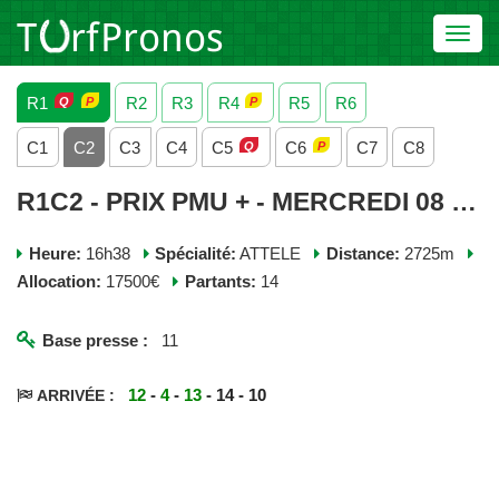
Toggl
navig
R1
R2
R3
R4
R5
R6
C1
C2
C3
C4
C5
C6
C7
C8
R1C2 - PRIX PMU + - MERCREDI 08 JUILLET 2026
Heure:
16h38
Spécialité:
ATTELE
Distance:
2725m
Allocation:
17500€
Partants:
14
Base presse :
11
12
-
4
-
13
- 14 - 10
ARRIVÉE :