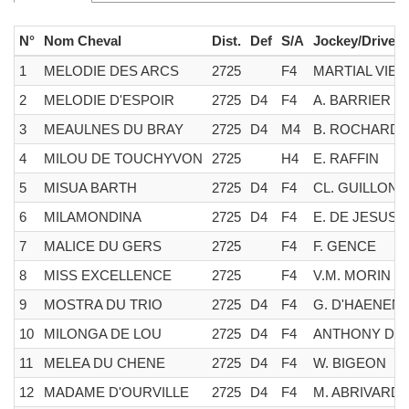
N°
Nom Cheval
Dist.
Def
S/A
Jockey/Driver
1
MELODIE DES ARCS
2725
F4
MARTIAL VIEL
2
MELODIE D'ESPOIR
2725
D4
F4
A. BARRIER
3
MEAULNES DU BRAY
2725
D4
M4
B. ROCHARD
4
MILOU DE TOUCHYVON
2725
H4
E. RAFFIN
5
MISUA BARTH
2725
D4
F4
CL. GUILLON
6
MILAMONDINA
2725
D4
F4
E. DE JESUS
7
MALICE DU GERS
2725
F4
F. GENCE
8
MISS EXCELLENCE
2725
F4
V.M. MORIN
9
MOSTRA DU TRIO
2725
D4
F4
G. D'HAENEN
10
MILONGA DE LOU
2725
D4
F4
ANTHONY DO
11
MELEA DU CHENE
2725
D4
F4
W. BIGEON
12
MADAME D'OURVILLE
2725
D4
F4
M. ABRIVARD