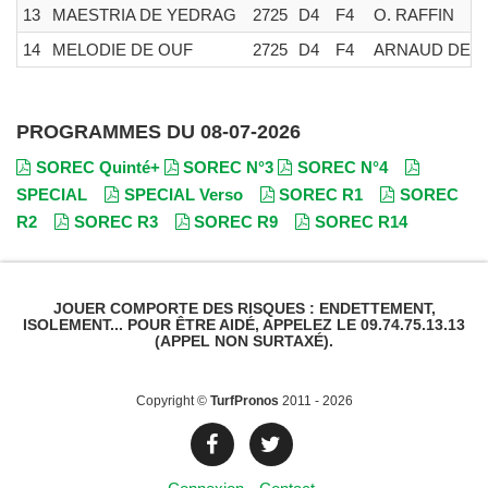
13
MAESTRIA DE YEDRAG
2725
D4
F4
O. RAFFIN
14
MELODIE DE OUF
2725
D4
F4
ARNAUD DES
PROGRAMMES DU 08-07-2026
SOREC Quinté+
SOREC N°3
SOREC N°4
SPECIAL
SPECIAL Verso
SOREC R1
SOREC
R2
SOREC R3
SOREC R9
SOREC R14
JOUER COMPORTE DES RISQUES : ENDETTEMENT,
ISOLEMENT... POUR ÊTRE AIDÉ, APPELEZ LE 09.74.75.13.13
(APPEL NON SURTAXÉ).
Copyright ©
TurfPronos
2011 - 2026