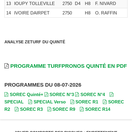
13
IOUPY TOLLEVILLE
2750
D4
H8
F. NIVARD
14
IVOIRE DAIRPET
2750
H8
O. RAFFIN
ANALYSE ZETURF DU QUINTÉ
PROGRAMME TURFPRONOS QUINTÉ EN PDF
PROGRAMMES DU 08-07-2026
SOREC Quinté+
SOREC N°3
SOREC N°4
SPECIAL
SPECIAL Verso
SOREC R1
SOREC
R2
SOREC R3
SOREC R9
SOREC R14