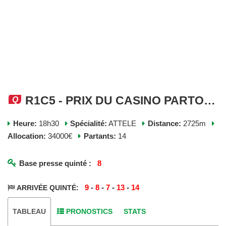
R1C5 - PRIX DU CASINO PARTOUCHE DE PORNICHET - MERCREDI 08 JUILLET 2026
Heure:
18h30
Spécialité:
ATTELE
Distance:
2725m
Allocation:
34000€
Partants:
14
Base presse quinté :
8
9
-
8
-
7
-
13
-
14
ARRIVÉE QUINTÉ:
TABLEAU
PRONOSTICS
STATS