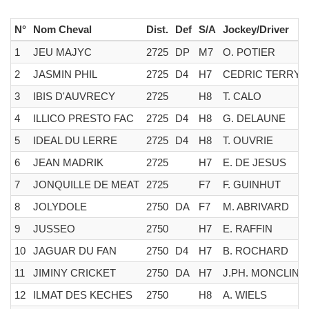
N°
Nom Cheval
Dist.
Def
S/A
Jockey/Driver
1
JEU MAJYC
2725
DP
M7
O. POTIER
2
JASMIN PHIL
2725
D4
H7
CEDRIC TERRY
3
IBIS D'AUVRECY
2725
H8
T. CALO
4
ILLICO PRESTO FAC
2725
D4
H8
G. DELAUNE
5
IDEAL DU LERRE
2725
D4
H8
T. OUVRIE
6
JEAN MADRIK
2725
H7
E. DE JESUS
7
JONQUILLE DE MEAT
2725
F7
F. GUINHUT
8
JOLYDOLE
2750
DA
F7
M. ABRIVARD
9
JUSSEO
2750
H7
E. RAFFIN
10
JAGUAR DU FAN
2750
D4
H7
B. ROCHARD
11
JIMINY CRICKET
2750
DA
H7
J.PH. MONCLIN
12
ILMAT DES KECHES
2750
H8
A. WIELS