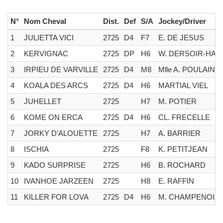
N°
Nom Cheval
Dist.
Def
S/A
Jockey/Driver
1
JULIETTA VICI
2725
D4
F7
E. DE JESUS
2
KERVIGNAC
2725
DP
H6
W. DERSOIR-HAB
3
IRPIEU DE VARVILLE
2725
D4
M8
Mlle A. POULAIN
4
KOALA DES ARCS
2725
D4
H6
MARTIAL VIEL
5
JUHELLET
2725
H7
M. POTIER
6
KOME ON ERCA
2725
D4
H6
CL. FRECELLE
7
JORKY D'ALOUETTE
2725
H7
A. BARRIER
8
ISCHIA
2725
F8
K. PETITJEAN
9
KADO SURPRISE
2725
H6
B. ROCHARD
10
IVANHOE JARZEEN
2725
H8
E. RAFFIN
11
KILLER FOR LOVA
2725
D4
H6
M. CHAMPENOIS