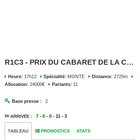
R1C3 - PRIX DU CABARET DE LA COTE D'AMOUR - MERCREDI 08 JUILLET 2026
Heure:
17h12
Spécialité:
MONTE
Distance:
2725m
Allocation:
24000€
Partants:
11
Base presse :
2
7
-
6
-
8
- 11 - 3
ARRIVÉE :
TABLEAU
PRONOSTICS
STATS