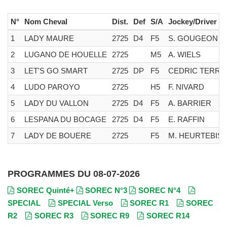
N°
Nom Cheval
Dist.
Def
S/A
Jockey/Driver
1
LADY MAURE
2725
D4
F5
S. GOUGEON
2
LUGANO DE HOUELLE
2725
M5
A. WIELS
3
LET'S GO SMART
2725
DP
F5
CEDRIC TERRY
4
LUDO PAROYO
2725
H5
F. NIVARD
5
LADY DU VALLON
2725
D4
F5
A. BARRIER
6
LESPANA DU BOCAGE
2725
D4
F5
E. RAFFIN
7
LADY DE BOUERE
2725
F5
M. HEURTEBIS
PROGRAMMES DU 08-07-2026
SOREC Quinté+
SOREC N°3
SOREC N°4
SPECIAL
SPECIAL Verso
SOREC R1
SOREC
R2
SOREC R3
SOREC R9
SOREC R14