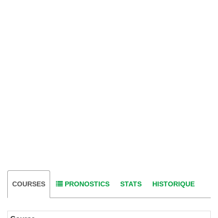
COURSES
PRONOSTICS
STATS
HISTORIQUE