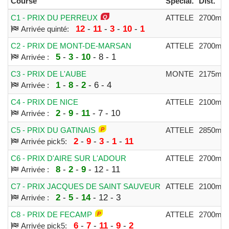
Course
Spécial.
Dist.
C1 - PRIX DU PERREUX
ATTELE
2700m
12
-
11
-
3
-
10
-
1
Arrivée quinté:
C2 - PRIX DE MONT-DE-MARSAN
ATTELE
2700m
5
-
3
-
10
- 8 - 1
Arrivée :
C3 - PRIX DE L'AUBE
MONTE
2175m
1
-
8
-
2
- 6 - 4
Arrivée :
C4 - PRIX DE NICE
ATTELE
2100m
2
-
9
-
11
- 7 - 10
Arrivée :
C5 - PRIX DU GATINAIS
ATTELE
2850m
2
-
9
-
3
-
1
-
11
Arrivée pick5:
C6 - PRIX D'AIRE SUR L'ADOUR
ATTELE
2700m
8
-
2
-
9
- 12 - 11
Arrivée :
C7 - PRIX JACQUES DE SAINT SAUVEUR
ATTELE
2100m
2
-
5
-
14
- 12 - 3
Arrivée :
C8 - PRIX DE FECAMP
ATTELE
2700m
6
-
7
-
11
-
9
-
2
Arrivée pick5: