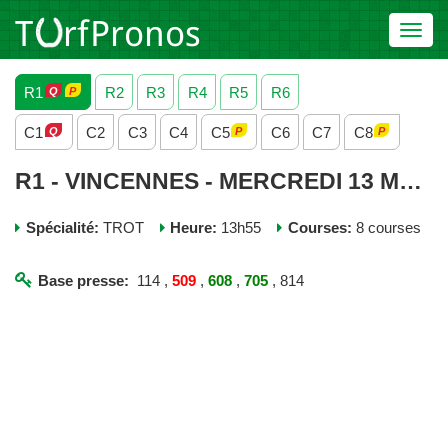
Toggl
navig
R1
R2
R3
R4
R5
R6
C1
C2
C3
C4
C5
C6
C7
C8
R1 - VINCENNES - MERCREDI 13 MAI 2026
Spécialité:
TROT
Heure:
13h55
Courses:
8 courses
Base presse:
114 ,
509
,
608
,
705
, 814