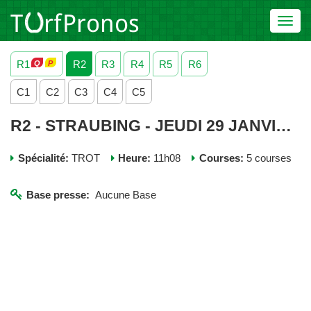
Toggl
navig
R1
R2
R3
R4
R5
R6
C1
C2
C3
C4
C5
R2 - STRAUBING - JEUDI 29 JANVIER 2026
Spécialité:
TROT
Heure:
11h08
Courses:
5 courses
Base presse:
Aucune Base