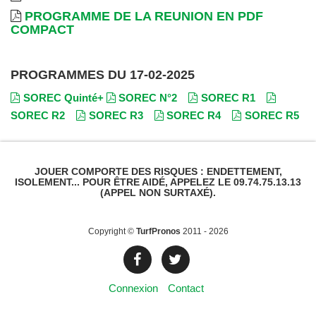
PROGRAMME DE LA REUNION EN PDF
COMPACT
PROGRAMMES DU 17-02-2025
SOREC Quinté+
SOREC N°2
SOREC R1
SOREC R2
SOREC R3
SOREC R4
SOREC R5
JOUER COMPORTE DES RISQUES : ENDETTEMENT,
ISOLEMENT... POUR ÊTRE AIDÉ, APPELEZ LE 09.74.75.13.13
(APPEL NON SURTAXÉ).
Copyright ©
TurfPronos
2011 - 2026
Connexion
Contact