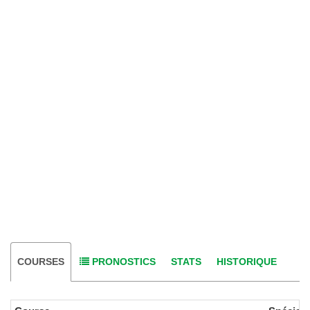
COURSES
PRONOSTICS
STATS
HISTORIQUE