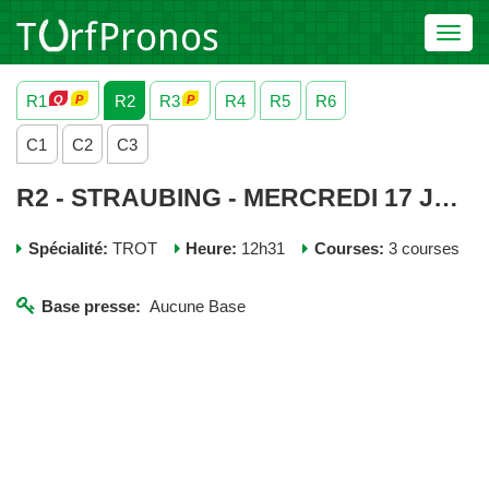
Toggl
navig
R1
R2
R3
R4
R5
R6
C1
C2
C3
R2 - STRAUBING - MERCREDI 17 JUILLET 2024
Spécialité:
TROT
Heure:
12h31
Courses:
3 courses
Base presse:
Aucune Base