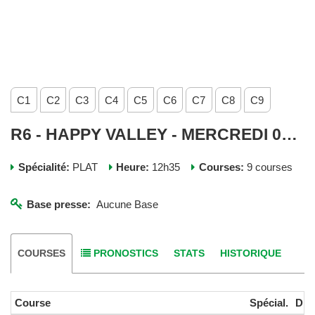
C1
C2
C3
C4
C5
C6
C7
C8
C9
R6 - HAPPY VALLEY - MERCREDI 08 OCTOBRE 2025
Spécialité:
PLAT
Heure:
12h35
Courses:
9 courses
Base presse:
Aucune Base
COURSES
PRONOSTICS
STATS
HISTORIQUE
Course
Spécial.
Dist