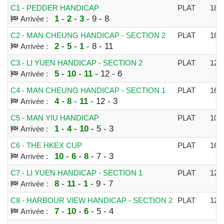
C1 - PEDDER HANDICAP
PLAT
180
1
-
2
-
3
- 9 - 8
Arrivée :
C2 - MAN CHEUNG HANDICAP - SECTION 2
PLAT
165
2
-
5
-
1
- 8 - 11
Arrivée :
C3 - LI YUEN HANDICAP - SECTION 2
PLAT
120
5
-
10
-
11
- 12 - 6
Arrivée :
C4 - MAN CHEUNG HANDICAP - SECTION 1
PLAT
165
4
-
8
-
11
- 12 - 3
Arrivée :
C5 - MAN YIU HANDICAP
PLAT
100
1
-
4
-
10
- 5 - 3
Arrivée :
C6 - THE HKEX CUP
PLAT
165
10
-
6
-
8
- 7 - 3
Arrivée :
C7 - LI YUEN HANDICAP - SECTION 1
PLAT
120
8
-
11
-
1
- 9 - 7
Arrivée :
C8 - HARBOUR VIEW HANDICAP - SECTION 2
PLAT
120
7
-
10
-
6
- 5 - 4
Arrivée :