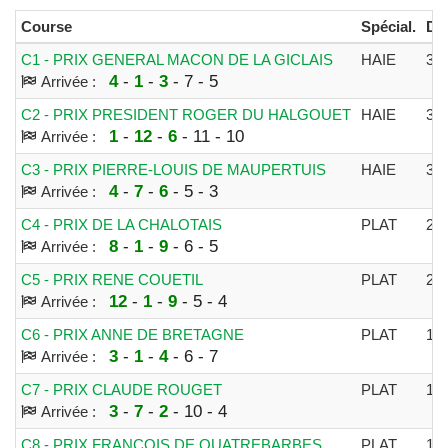
Course
Spécial.
Dis
C1 - PRIX GENERAL MACON DE LA GICLAIS
HAIE
32
4
-
1
-
3
- 7 - 5
Arrivée :
C2 - PRIX PRESIDENT ROGER DU HALGOUET
HAIE
39
1
-
12
-
6
- 11 - 10
Arrivée :
C3 - PRIX PIERRE-LOUIS DE MAUPERTUIS
HAIE
39
4
-
7
-
6
- 5 - 3
Arrivée :
C4 - PRIX DE LA CHALOTAIS
PLAT
25
8
-
1
-
9
- 6 - 5
Arrivée :
C5 - PRIX RENE COUETIL
PLAT
25
12
-
1
-
9
- 5 - 4
Arrivée :
C6 - PRIX ANNE DE BRETAGNE
PLAT
18
3
-
1
-
4
- 6 - 7
Arrivée :
C7 - PRIX CLAUDE ROUGET
PLAT
18
3
-
7
-
2
- 10 - 4
Arrivée :
C8 - PRIX FRANCOIS DE QUATREBARBES
PLAT
18