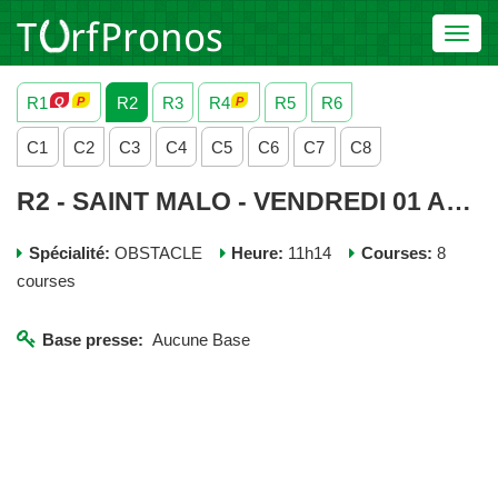
Toggl
navig
R1
R2
R3
R4
R5
R6
C1
C2
C3
C4
C5
C6
C7
C8
R2 - SAINT MALO - VENDREDI 01 AOUT 2025
Spécialité:
OBSTACLE
Heure:
11h14
Courses:
8
courses
Base presse:
Aucune Base