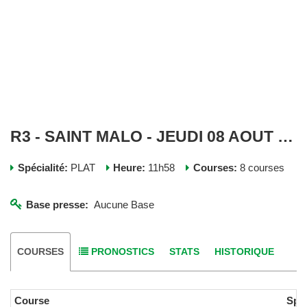
R3 - SAINT MALO - JEUDI 08 AOUT 2024
Spécialité:
PLAT
Heure:
11h58
Courses:
8 courses
Base presse:
Aucune Base
COURSES
PRONOSTICS
STATS
HISTORIQUE
Course
Spéc