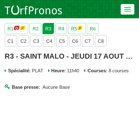
Toggl
navig
R1
R2
R3
R4
R5
R6
C1
C2
C3
C4
C5
C6
C7
C8
R3 - SAINT MALO - JEUDI 17 AOUT 2023
Spécialité:
PLAT
Heure:
11h40
Courses:
8 courses
Base presse:
Aucune Base