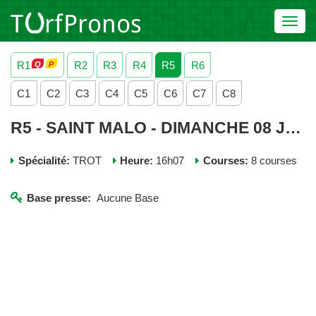
Toggl
navig
R1
R2
R3
R4
R5
R6
C1
C2
C3
C4
C5
C6
C7
C8
R5 - SAINT MALO - DIMANCHE 08 JUIN 2025
Spécialité:
TROT
Heure:
16h07
Courses:
8 courses
Base presse:
Aucune Base