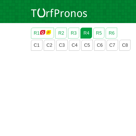
R1
R2
R3
R4
R5
R6
C1
C2
C3
C4
C5
C6
C7
C8