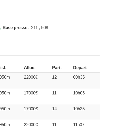
Base presse:
211 , 508
ist.
Alloc.
Part.
Depart
950m
22000€
12
09h35
950m
17000€
11
10h05
950m
17000€
14
10h35
950m
22000€
11
11h07