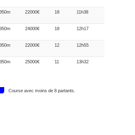
950m
22000€
18
11h38
950m
24000€
18
12h17
950m
22000€
12
12h55
950m
25000€
11
13h32
Course avec moins de 8 partants.