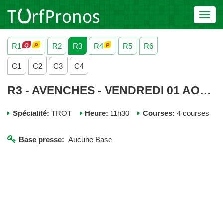
Toggl
navig
R1
R2
R3
R4
R5
R6
C1
C2
C3
C4
R3 - AVENCHES - VENDREDI 01 AOUT 2025
Spécialité:
TROT
Heure:
11h30
Courses:
4 courses
Base presse:
Aucune Base