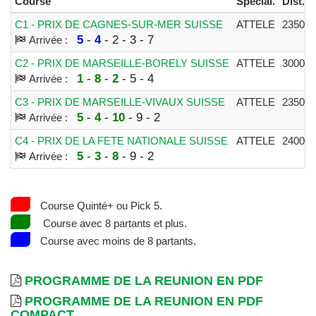
Course
Spécial.
Dist.
C1 - PRIX DE CAGNES-SUR-MER SUISSE
ATTELE
2350m
5
-
4
- 2 - 3 - 7
Arrivée :
C2 - PRIX DE MARSEILLE-BORELY SUISSE
ATTELE
3000m
1
-
8
-
2
- 5 - 4
Arrivée :
C3 - PRIX DE MARSEILLE-VIVAUX SUISSE
ATTELE
2350m
5
-
4
-
10
- 9 - 2
Arrivée :
C4 - PRIX DE LA FETE NATIONALE SUISSE
ATTELE
2400m
5
-
3
-
8
- 9 - 2
Arrivée :
Course Quinté+ ou Pick 5.
Course avec 8 partants et plus.
Course avec moins de 8 partants.
PROGRAMME DE LA REUNION EN PDF
PROGRAMME DE LA REUNION EN PDF
COMPACT