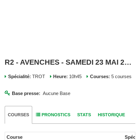
R2 - AVENCHES - SAMEDI 23 MAI 2026
Spécialité:
TROT
Heure:
10h45
Courses:
5 courses
Base presse:
Aucune Base
COURSES
PRONOSTICS
STATS
HISTORIQUE
Course
Spécial