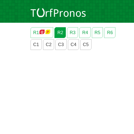
R1
R2
R3
R4
R5
R6
C1
C2
C3
C4
C5