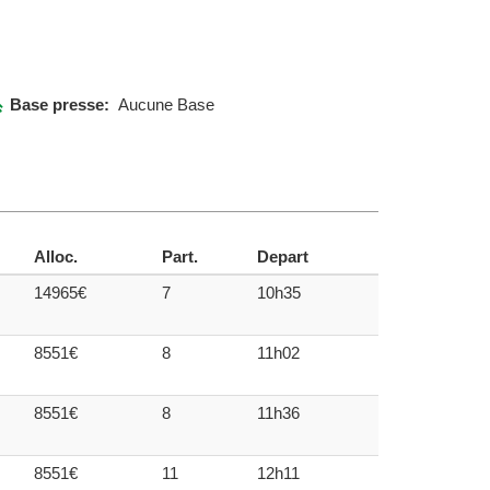
Base presse:
Aucune Base
Alloc.
Part.
Depart
14965€
7
10h35
8551€
8
11h02
8551€
8
11h36
8551€
11
12h11