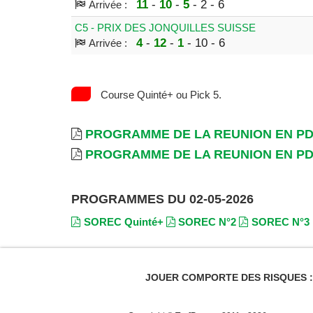
11
-
10
-
5
- 2 - 6
Arrivée :
C5 - PRIX DES JONQUILLES SUISSE
4
-
12
-
1
- 10 - 6
Arrivée :
Course Quinté+ ou Pick 5.
PROGRAMME DE LA REUNION EN P
PROGRAMME DE LA REUNION EN P
PROGRAMMES DU 02-05-2026
SOREC Quinté+
SOREC N°2
SOREC N°3
JOUER COMPORTE DES RISQUES : E