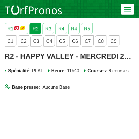
Toggl
navig
R1
R2
R3
R4
R4
R5
C1
C2
C3
C4
C5
C6
C7
C8
C9
R2 - HAPPY VALLEY - MERCREDI 20 NOVEMBRE 2024
Spécialité:
PLAT
Heure:
11h40
Courses:
9 courses
Base presse:
Aucune Base