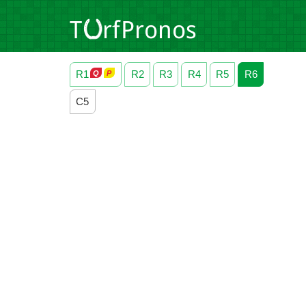
R1
R2
R3
R4
R5
R6
C5