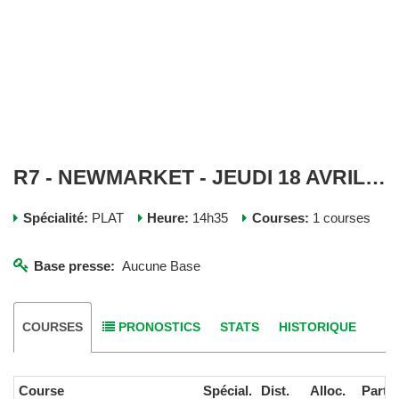
R7 - NEWMARKET - JEUDI 18 AVRIL 2024
Spécialité:
PLAT
Heure:
14h35
Courses:
1 courses
Base presse:
Aucune Base
COURSES
PRONOSTICS
STATS
HISTORIQUE
Course
Spécial.
Dist.
Alloc.
Part.