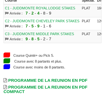
Course
Spécial.
Dist.
C1 - JUDDMONTE ROYAL LODGE STAKES
PLAT
160
7
-
2
-
4
- 8 - 9
Arrivée :
C2 - JUDDMONTE CHEVELEY PARK STAKES
PLAT
120
7
-
5
-
9
- 1 - 6
Arrivée :
C3 - JUDDMONTE MIDDLE PARK STAKES
PLAT
120
9
-
8
-
5
- 2 - 7
Arrivée :
Course Quinté+ ou Pick 5.
Course avec 8 partants et plus.
Course avec moins de 8 partants.
PROGRAMME DE LA REUNION EN PDF
PROGRAMME DE LA REUNION EN PDF
COMPACT