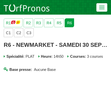
Toggl
navig
R1
R2
R3
R4
R5
R6
C1
C2
C3
R6 - NEWMARKET - SAMEDI 30 SEPTEMBRE 2023
Spécialité:
PLAT
Heure:
14h50
Courses:
3 courses
Base presse:
Aucune Base