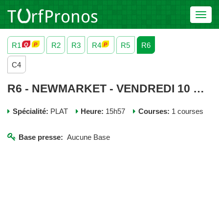
Toggl
navig
R1
R2
R3
R4
R5
R6
C4
R6 - NEWMARKET - VENDREDI 10 OCTOBRE 2025
Spécialité:
PLAT
Heure:
15h57
Courses:
1 courses
Base presse:
Aucune Base