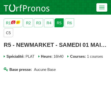
Toggl
navig
R1
R2
R3
R4
R5
R6
C5
R5 - NEWMARKET - SAMEDI 01 MAI 2021
Spécialité:
PLAT
Heure:
16h40
Courses:
1 courses
Base presse:
Aucune Base