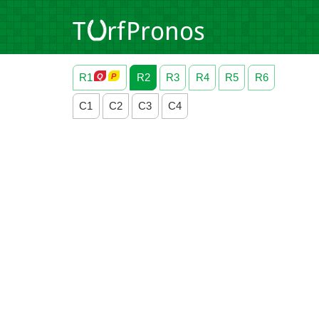
R1
R2
R3
R4
R5
R6
C1
C2
C3
C4