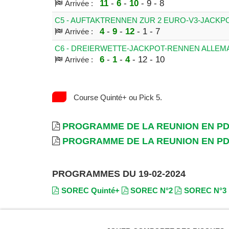
11
-
6
-
10
- 9 - 8
Arrivée :
C5 - AUFTAKTRENNEN ZUR 2 EURO-V3-JACK
4
-
9
-
12
- 1 - 7
Arrivée :
C6 - DREIERWETTE-JACKPOT-RENNEN ALLE
6
-
1
-
4
- 12 - 10
Arrivée :
Course Quinté+ ou Pick 5.
PROGRAMME DE LA REUNION EN P
PROGRAMME DE LA REUNION EN P
PROGRAMMES DU 19-02-2024
SOREC Quinté+
SOREC N°2
SOREC N°3