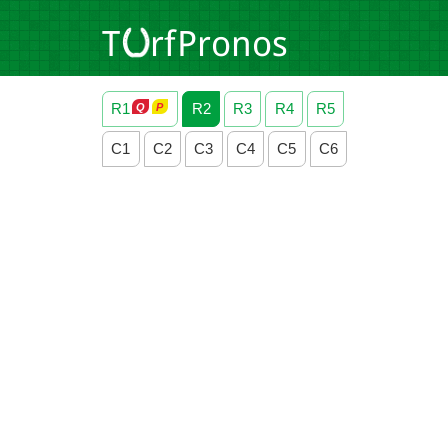
R1
R2
R3
R4
R5
C1
C2
C3
C4
C5
C6