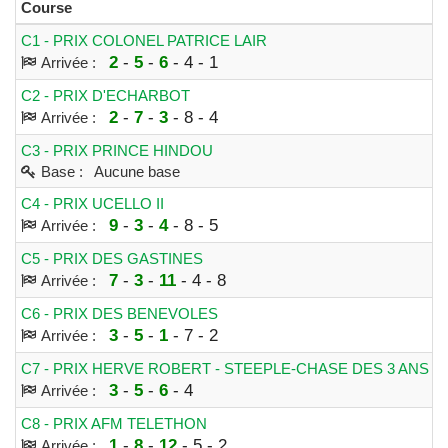
Course
S
C1 - PRIX COLONEL PATRICE LAIR
H
2
-
5
-
6
- 4 - 1
Arrivée :
C2 - PRIX D'ECHARBOT
H
2
-
7
-
3
- 8 - 4
Arrivée :
C3 - PRIX PRINCE HINDOU
H
Base : Aucune base
C4 - PRIX UCELLO II
H
9
-
3
-
4
- 8 - 5
Arrivée :
C5 - PRIX DES GASTINES
H
7
-
3
-
11
- 4 - 8
Arrivée :
C6 - PRIX DES BENEVOLES
H
3
-
5
-
1
- 7 - 2
Arrivée :
C7 - PRIX HERVE ROBERT - STEEPLE-CHASE DES 3 ANS
3
-
5
-
6
- 4
Arrivée :
C8 - PRIX AFM TELETHON
1
-
8
-
12
- 5 - 2
Arrivée :