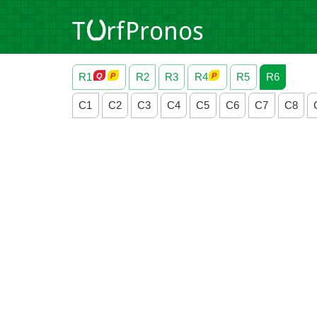
R1
R2
R3
R4
R5
R6
C1
C2
C3
C4
C5
C6
C7
C8