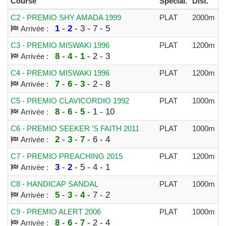
Course
Spécial.
Dist.
A
C2 - PREMIO SHY AMADA 1999
PLAT
2000m
9
1
-
2
- 3 - 7 - 5
Arrivée :
C3 - PREMIO MISWAKI 1996
PLAT
1200m
6
8
-
4
-
1
- 2 - 3
Arrivée :
C4 - PREMIO MISWAKI 1996
PLAT
1200m
6
7
-
6
-
3
- 2 - 8
Arrivée :
C5 - PREMIO CLAVICORDIO 1992
PLAT
1000m
4
8
-
6
-
5
- 1 - 10
Arrivée :
C6 - PREMIO SEEKER 'S FAITH 2011
PLAT
1000m
5
2
-
3
-
7
- 6 - 4
Arrivée :
C7 - PREMIO PREACHING 2015
PLAT
1200m
1
3
-
2
- 5 - 4 - 1
Arrivée :
C8 - HANDICAP SANDAL
PLAT
1000m
1
5
-
3
-
4
- 7 - 2
Arrivée :
C9 - PREMIO ALERT 2006
PLAT
1000m
5
8
-
6
-
7
- 2 - 4
Arrivée :