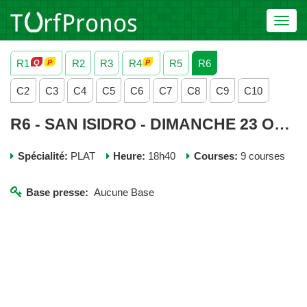
Toggl
navig
R1
R2
R3
R4
R5
R6
C2
C3
C4
C5
C6
C7
C8
C9
C10
R6 - SAN ISIDRO - DIMANCHE 23 OCTOBRE 2022
Spécialité:
PLAT
Heure:
18h40
Courses:
9 courses
Base presse:
Aucune Base