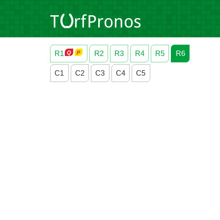
R1
R2
R3
R4
R5
R6
C1
C2
C3
C4
C5