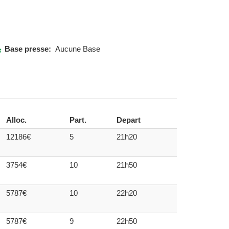
Base presse:
Aucune Base
Alloc.
Part.
Depart
12186€
5
21h20
3754€
10
21h50
5787€
10
22h20
5787€
9
22h50