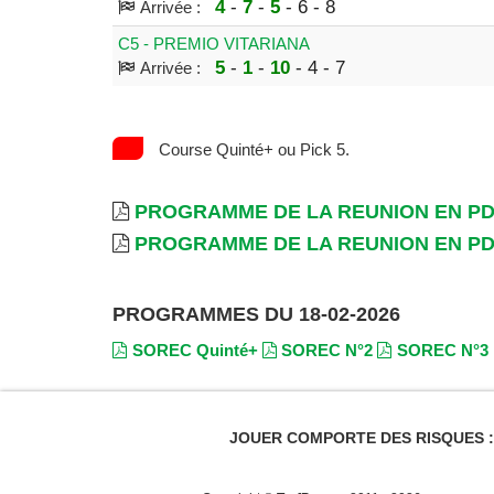
4
-
7
-
5
- 6 - 8
Arrivée :
C5 - PREMIO VITARIANA
5
-
1
-
10
- 4 - 7
Arrivée :
Course Quinté+ ou Pick 5.
PROGRAMME DE LA REUNION EN P
PROGRAMME DE LA REUNION EN P
PROGRAMMES DU 18-02-2026
SOREC Quinté+
SOREC N°2
SOREC N°3
JOUER COMPORTE DES RISQUES : E